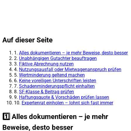
Auf dieser Seite
1.
Alles dokumentieren – je mehr Beweise, desto besser
2.
Unabhängigen Gutachter beauftragen
3.
Fiktive Abrechnung nutzen
4.
Nutzungsausfall oder Mietwagenanspruch prüfen
5.
Wertminderung geltend machen
6.
Keine voreiligen Unterschriften leisten
7.
Schadenminderungspflicht einhalten
8.
SF-Klasse & Beitrag prüfen
9.
Haftungsquote & Vorschäden prüfen lassen
10.
Expertenrat einholen – lohnt sich fast immer
1️⃣ Alles dokumentieren – je mehr
Beweise, desto besser