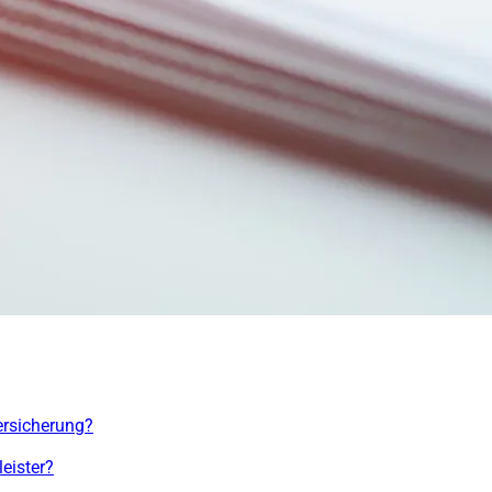
ersicherung?
leister?