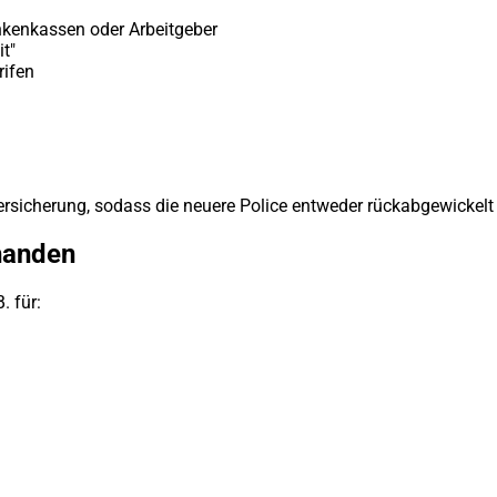
nkenkassen oder Arbeitgeber
t"
rifen
r Versicherung, sodass die neuere Police entweder rückabgewicke
handen
. für: