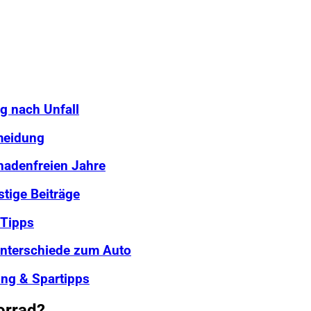
g nach Unfall
meidung
chadenfreien Jahre
stige Beiträge
 Tipps
Unterschiede zum Auto
ung & Spartipps
orrad?