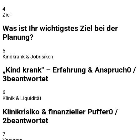
4
Ziel
Was ist Ihr wichtigstes Ziel bei der
Planung?
5
Kindkrank & Jobrisiken
„Kind krank" – Erfahrung & Anspruch
0
/
3
beantwortet
6
Klinik & Liquidität
Klinikrisiko & finanzieller Puffer
0
/
2
beantwortet
7