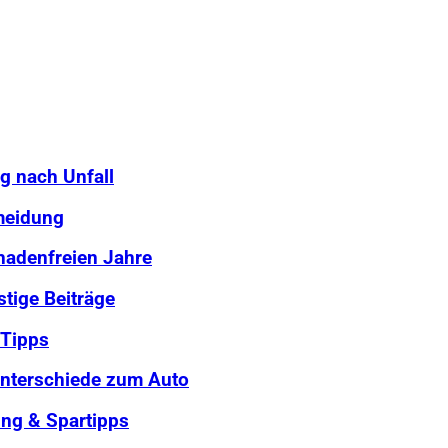
g nach Unfall
meidung
chadenfreien Jahre
stige Beiträge
 Tipps
Unterschiede zum Auto
ung & Spartipps