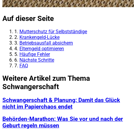
Auf dieser Seite
1.
Mutterschutz für Selbstständige
2.
Krankengeld-Lücke
3.
Betriebsausfall absichern
4.
Elterngeld optimieren
5.
Häufige Fehler
6.
Nächste Schritte
7.
FAQ
Weitere Artikel zum Thema
Schwangerschaft
Schwangerschaft & Planung: Damit das Glück
nicht im Papierchaos endet
Behörden-Marathon: Was Sie vor und nach der
Geburt regeln müssen