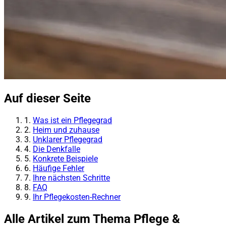
Auf dieser Seite
1.
Was ist ein Pflegegrad
2.
Heim und zuhause
3.
Unklarer Pflegegrad
4.
Die Denkfalle
5.
Konkrete Beispiele
6.
Häufige Fehler
7.
Ihre nächsten Schritte
8.
FAQ
9.
Ihr Pflegekosten-Rechner
Alle Artikel zum Thema Pflege &