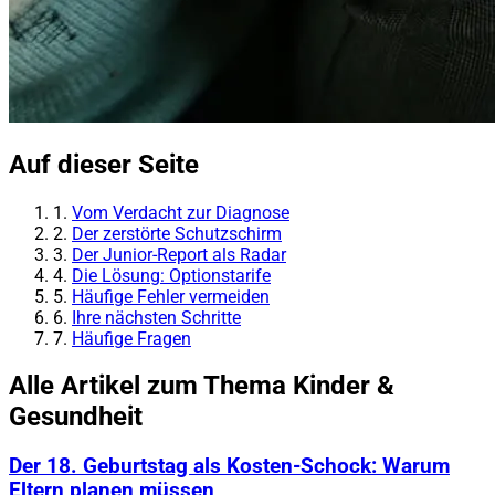
Auf dieser Seite
1.
Vom Verdacht zur Diagnose
2.
Der zerstörte Schutzschirm
3.
Der Junior-Report als Radar
4.
Die Lösung: Optionstarife
5.
Häufige Fehler vermeiden
6.
Ihre nächsten Schritte
7.
Häufige Fragen
Alle Artikel zum Thema Kinder &
Gesundheit
Der 18. Geburtstag als Kosten-Schock: Warum
Eltern planen müssen