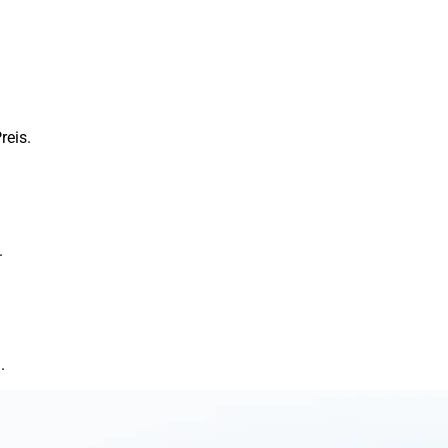
reis.
.
.