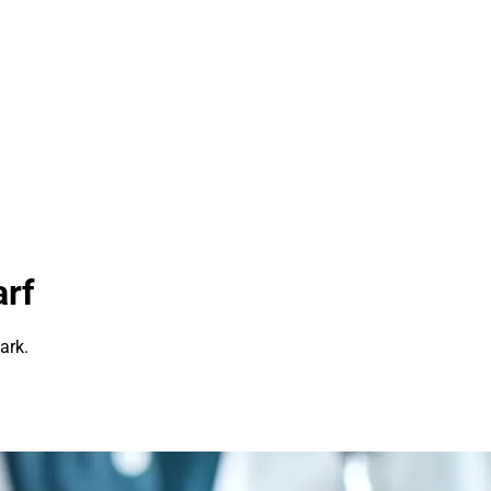
rf
ark.