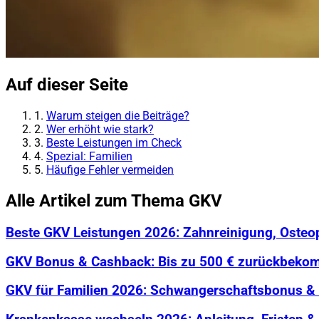
Auf dieser Seite
1.
Warum steigen die Beiträge?
2.
Wer erhöht wie stark?
3.
Beste Leistungen im Check
4.
Spezial: Familien
5.
Häufige Fehler vermeiden
Alle Artikel zum Thema GKV
Beste GKV Leistungen 2026: Zahnreinigung, Osteop
GKV Bonus & Cashback: Bis zu 500 € zurückbek
GKV für Familien 2026: Schwangerschaftsbonus & 