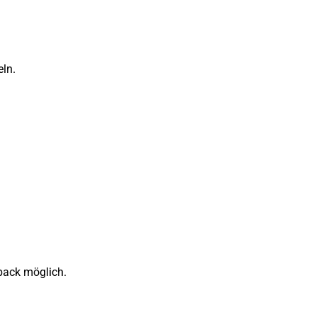
ln.
back möglich.